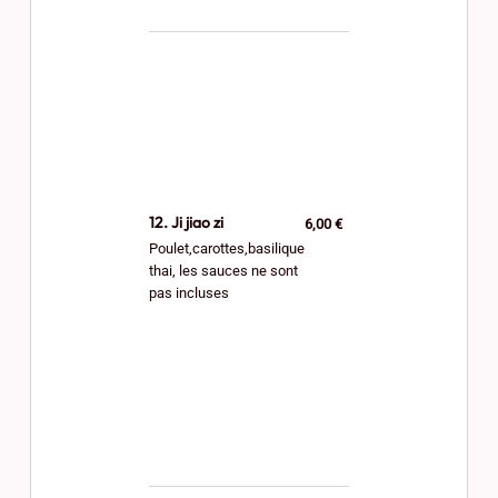
12. Ji jiao zi
6,00 €
Poulet,carottes,basilique
thai, les sauces ne sont
pas incluses