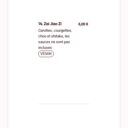
14. Zai Jiao Zi
6,00 €
Carottes, courgettes,
chou et shitake, les
sauces ne sont pas
incluses
VÉGAN