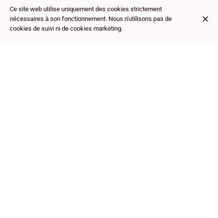
Ce site web utilise uniquement des cookies strictement
17A. Xia Juan (4
6,50 €
nécessaires à son fonctionnement. Nous n'utilisons pas de
pièces)
cookies de suivi ni de cookies marketing.
Beignets de
crevettes
18. Nems au Porc (3
6,00 €