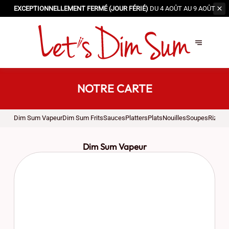
EXCEPTIONNELLEMENT FERMÉ (JOUR FÉRIÉ)
DU 4 AOÛT AU 9 AOÛT
NOTRE CARTE
Dim Sum Vapeur
Dim Sum Frits
Sauces
Platters
Plats
Nouilles
Soupes
Riz
Des
Dim Sum Vapeur