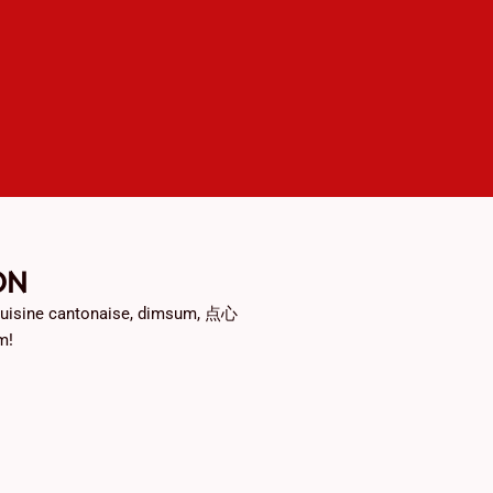
ON
a cuisine cantonaise, dimsum, 点心
m!